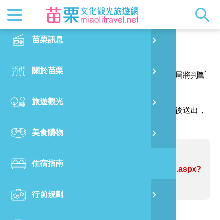
最新消息
苗栗印象
在地景點
客家佳餚
交通資訊
苗栗玩透
正體中文
苗栗訊息
PO
報馬仔
特別企劃
縣長的話
主題推薦
美食熱搜
台灣好行(
旅遊出版
English
關於苗栗
火
感謝您的問題與指教，讓網站資訊更臻完善，本局將判斷
RSS
國際雙慢
節慶活動
客家好等
旅遊服務
照片集錦
日本語
您的建議內容修正網站資訊。
旅遊觀光
濱
（註明＊號的欄位請務必填寫，並請輸入驗證碼後送出，
觀光吉祥
景點快搜
苗栗金選
借問站
苗栗影音
謝謝！）
美食購物
烏
苗栗慢魚
採果指南
即時影像
問題網站：力馬生活工坊
住宿指南
銅
https://www.miaolitravel.net/Article.aspx?
sNo=04004638
行前規劃
黃