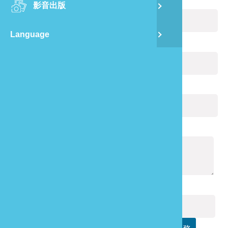
您的姓名：
(必填)
影音出版
舊
Language
半
電子郵件：
(必填)
山
您的電話：
龍
通報內容：
(必填)
驗證碼：
(必填)