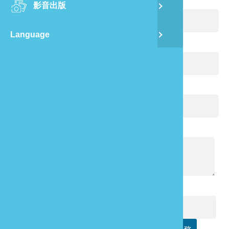
您的姓名：
(必填)
影音出版
舊
Language
半
電子郵件：
(必填)
山
您的電話：
龍
通報內容：
(必填)
驗證碼：
(必填)