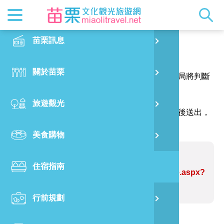
最新消息
苗栗印象
在地景點
客家佳餚
交通資訊
苗栗玩透
正體中文
苗栗訊息
PO
報馬仔
特別企劃
縣長的話
主題推薦
美食熱搜
台灣好行(
旅遊出版
English
關於苗栗
火
感謝您的問題與指教，讓網站資訊更臻完善，本局將判斷
RSS
國際雙慢
節慶活動
客家好等
旅遊服務
照片集錦
日本語
您的建議內容修正網站資訊。
旅遊觀光
濱
（註明＊號的欄位請務必填寫，並請輸入驗證碼後送出，
觀光吉祥
景點快搜
苗栗金選
借問站
苗栗影音
謝謝！）
美食購物
烏
苗栗慢魚
採果指南
即時影像
問題網站：公館牛肚大王
住宿指南
銅
https://www.miaolitravel.net/Article.aspx?
sNo=04004737
行前規劃
黃