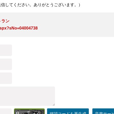
送信してください。ありがとうございます。）
トラン
e.aspx?sNo=04004738
確認コードを再生成
音声サー