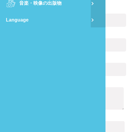
音楽・映像の出版物
龍
お名前:
(必ず記入)
Language
蔺
Eメール:
(必ず記入)
飛
あなたの電話番号:
通
通知の内容:
(必ず記入)
キャプチャ:
(必ず記入)