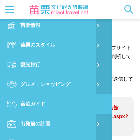
最新ニュ
苗栗概要
観光地ガ
客家美食
交通情報
苗栗散策
正體中文
苗栗情報
PO
ご意見はこちらへ
都市漫遊
おすすめ
グルメ検
ビジター
出版物
English
苗栗のスタイル
烏
あなたの質問や提案をありがとう、そしてウェブサイト
マスコッ
イベント
客家のお
サービス
写真の展
日本語
の情報をより完璧にするためにあなたの提案を判断して
観光旅行
銅
ウェブサイトの情報を修正します。
クイック
果物狩り
苗栗オー
（*が付いている欄には、確認コードを入力して送信して
グルメ・ショッピング
苗
ください。ありがとうございます。）
宿泊ガイド
旧
問題のあるWebサイト:スープ温泉会館
https://www.miaolitravel.net/Article.aspx?
出発前の計画
喜
sNo=04004771