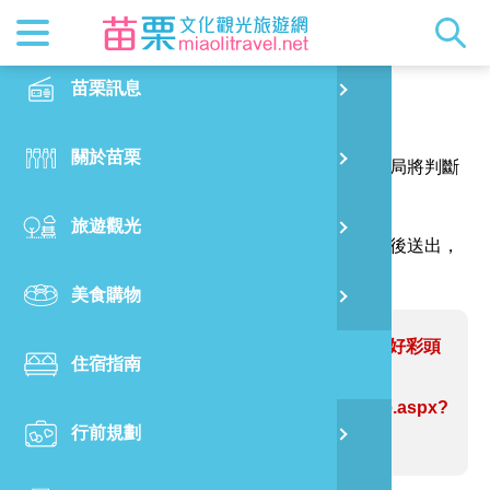
最新消息
苗栗印象
在地景點
客家佳餚
交通資訊
苗栗玩透
正體中文
苗栗訊息
PO
報馬仔
特別企劃
縣長的話
主題推薦
美食熱搜
台灣好行(
旅遊出版
English
關於苗栗
火
感謝您的問題與指教，讓網站資訊更臻完善，本局將判斷
RSS
國際雙慢
節慶活動
客家好等
旅遊服務
照片集錦
日本語
您的建議內容修正網站資訊。
旅遊觀光
濱
（註明＊號的欄位請務必填寫，並請輸入驗證碼後送出，
觀光吉祥
景點快搜
苗栗金選
借問站
苗栗影音
謝謝！）
美食購物
烏
苗栗慢魚
採果指南
即時影像
問題網站：2021年幸福苗栗─苑裡鎮好彩頭
住宿指南
銅
拔蘿蔔暨賞花活動
https://www.miaolitravel.net/Article.aspx?
行前規劃
黃
sNo=04007659