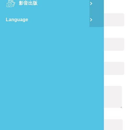
影音出版
舊
您的姓名：
(必填)
Language
半
電子郵件：
(必填)
山
您的電話：
龍
通報內容：
(必填)
驗證碼：
(必填)