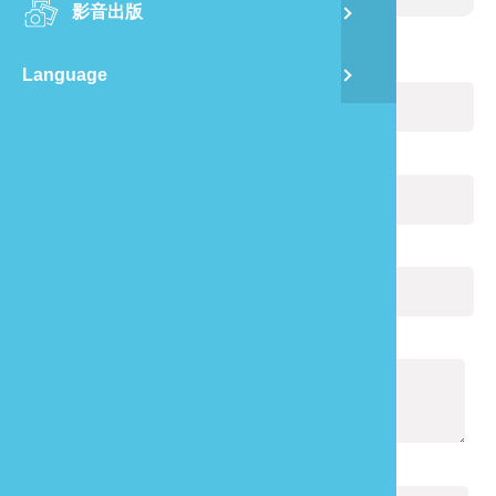
影音出版
舊
您的姓名：
(必填)
Language
半
山
電子郵件：
(必填)
龍
您的電話：
通報內容：
(必填)
驗證碼：
(必填)