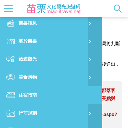
最新消息
苗栗印象
在地景點
客家佳餚
交通資訊
苗栗玩透
正體中文
苗栗訊息
PO
報馬仔
特別企劃
縣長的話
主題推薦
美食熱搜
台灣好行(
旅遊出版
English
關於苗栗
火
感謝您的問題與指教，讓網站資訊更臻完善，本局將判斷
RSS
國際雙慢
節慶活動
客家好等
旅遊服務
照片集錦
日本語
您的建議內容修正網站資訊。
旅遊觀光
濱
（註明＊號的欄位請務必填寫，並請輸入驗證碼後送出，
觀光吉祥
景點快搜
苗栗金選
借問站
苗栗影音
謝謝！）
美食購物
烏
苗栗慢魚
採果指南
即時影像
問題網站：縣府攜手旅行業者及媒體部落客
住宿指南
銅
推動苗栗海線深度旅遊 打造觀光新亮點與
永續商機
行前規劃
黃
https://www.miaolitravel.net/Article.aspx?
sNo=04008507