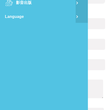
影音出版
舊
您的姓名：
(必填)
Language
半
山
電子郵件：
(必填)
龍
您的電話：
通報內容：
(必填)
驗證碼：
(必填)