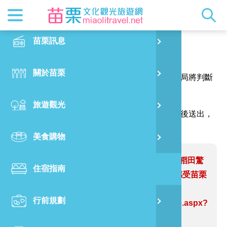
最新消息
苗栗印象
在地景點
客家佳餚
交通資訊
苗栗玩透
正體中文
苗栗訊息
PO
報馬仔
特別企劃
縣長的話
主題推薦
美食熱搜
台灣好行(
旅遊出版
English
關於苗栗
火
感謝您的問題與指教，讓網站資訊更臻完善，本局將判斷
RSS
國際雙慢
節慶活動
客家好等
旅遊服務
照片集錦
日本語
您的建議內容修正網站資訊。
旅遊觀光
濱
（註明＊號的欄位請務必填寫，並請輸入驗證碼後送出，
觀光吉祥
景點快搜
苗栗金選
借問站
苗栗影音
謝謝！）
美食購物
烏
苗栗慢魚
採果指南
即時影像
問題網站：「台日友好in苗栗」彩繪稻田驚
住宿指南
銅
艷登場 台日觀光高峰論壇踩線行程感受苗栗
滿滿誠意
行前規劃
黃
https://www.miaolitravel.net/Article.aspx?
sNo=04008508