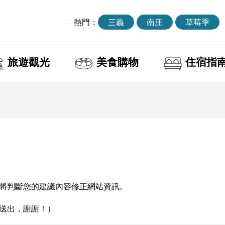
:::
熱門：
三義
南庄
草莓季
旅遊觀光
美食購物
住宿指
將判斷您的建議內容修正網站資訊。
送出，謝謝！）