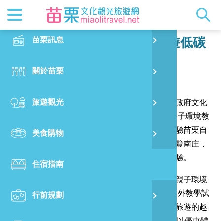
最新消息
苗栗印象
在地景點
客家佳餚
交通資訊
苗栗玩透
正體中文
苗栗訊息
PO
搭好行南庄線享優惠 親子共遊低碳
體驗趣再抽好禮
特別企劃
縣長的話
主題推薦
美食熱搜
台灣好行(
旅遊出版
English
關於苗栗
火
發布日期：
2024-11-18
閱讀人數：
1552
RSS
國際雙慢
節慶活動
客家好等
旅遊服務
照片集錦
日本語
旅遊觀光
濱
為鼓勵親子一同探索南庄自然人文之美，苗栗縣政府文化
觀光吉祥
景點快搜
苗栗金選
借問站
苗栗影音
觀光局特別於11月30日舉辦「台灣好行南庄線親子環境教
育體驗遊程」，希望國小學生及家長可以親身體驗苗栗自
美食購物
烏
苗栗慢魚
採果指南
即時影像
然與人文之美，鼓勵親子出遊體驗以永續方式遊覽南庄，
提升孩童環保意識，打造寓教於樂的家庭旅行體驗。
住宿指南
銅
苗栗縣政府文化觀光局表示，「台灣好行南庄線親子環境
教育體驗遊程」活動規劃於11月30日辦理親子戶外教學試
行前規劃
黃
體驗，活動由專業導遊帶領，體驗台灣好行南庄旅遊的趣
味性及多樣生態，凡攜帶12歲以下孩童的家長可以優惠體