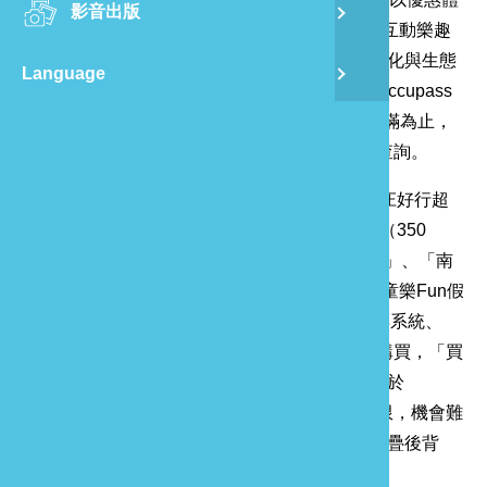
影音出版
舊
驗價250元參加並享有專業導覽活動，增添親子互動樂趣
並倡導低碳出行、增進家庭互動，帶來深度的文化與生態
Language
半
認識，試體驗遊程於11月20日中午12點活動通Accupass
平台開放報名(須符合資格審查)，限額16名，額滿為止，
山
活動詳情請至
活動通Accupass好行南庄線頁面
查詢。
沒搶到限量名額也不用擔心，今年推出的4款南庄好行超
龍
值套票依然優惠販售中：「南庄好食好玩1日遊（350
元）」、「南庄慢遊雙人套票2日遊（1100元）」、「南
庄輕旅行一日遊套票（180元）」、「南庄樂齡童樂Fun假
趣優待套票（140元）」，4款套票可至ibon售票系統、
Accupass活動通、易遊網、苗栗客運頭份總站購買，「買
套票送折疊後背包」活動也持續進行中！即日起於
Accupass平台購買套票就送摺疊背包，數量有限，機會難
得，購票的旅客可在旅行途中輕鬆收納實用的折疊後背
包，出遊更加便利。