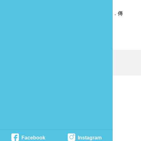
好玩卡共創新商機
下一則
2024苗栗陶藝術節「TRANOVA．傳
承與新變」盛大開幕！
回列表
發現資訊有錯誤嗎？歡迎來當
報馬仔
最後更新日期：
2024-11-27
苗栗縣政府文化觀光局 版權所有
Facebook
Instagram