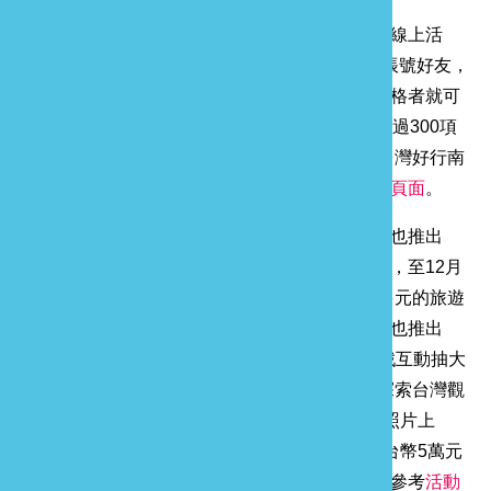
交通部觀光署近期也舉辦「台灣好行環島計畫」線上活
動！只要加入「台灣好行環島串遊」LINE 官方帳號好友，
上傳台灣好行任一路線車內及站牌合照，符合資格者就可
輕鬆抽獎！總價值高達25萬元，活動期間更有超過300項
好康！活動只到11月30日為止，歡迎民眾搭乘台灣好行南
庄線上傳照片抽好禮，更多活動資訊請參考
活動頁面
。
到南庄旅遊除了搭乘台灣好行南庄線，臺灣觀巴也推出
「南庄向天湖秘境一日遊」專車專人導覽深度遊，至12月
31日止還有2人同行1人免費活動，提供旅客更多元的旅遊
選擇，為鼓勵利用公共運輸旅遊，交通部觀光署也推出
「台灣觀巴-你是哪類型旅遊玩家」線上趣味遊戲互動抽大
獎活動，只要在12月31日前，透過線上遊戲，探索台灣觀
巴6大主題套裝旅遊行程，並將趣味互動結果的照片上
傳，同時標記1名好友，即可有機會獲得高達新台幣5萬元
的全年免費搭乘台灣觀巴行程暢遊大獎，詳情請參考
活動