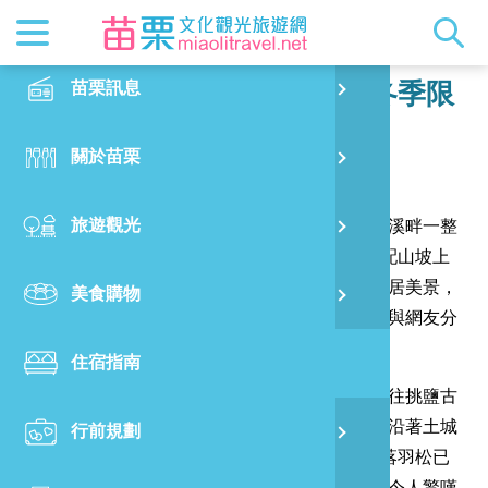
最新消息
苗栗印象
在地景點
客家佳餚
交通資訊
苗栗玩透
正體中文
苗栗訊息
PO
入冬冷氣團一波波 苗栗通霄冬季限
定美景落羽松紅了
特別企劃
縣長的話
主題推薦
美食熱搜
台灣好行(
旅遊出版
English
關於苗栗
火
發布日期：
2024-12-27
閱讀人數：
1984
RSS
國際雙慢
節慶活動
客家好等
旅遊服務
照片集錦
日本語
旅遊觀光
濱
入冬以來大陸冷氣團一波波，苗栗縣通霄鎮土城溪畔一整
觀光吉祥
景點快搜
苗栗金選
借問站
苗栗影音
排綿延約2公里的落羽松，也開始全面轉紅，搭配山坡上
的一棟棟造型木屋及滿山綠意，遠眺宛如一幅山居美景，
美食購物
烏
苗栗慢魚
採果指南
即時影像
在地攝影工作者張麥斯昨天拍下落羽松當紅景致與網友分
享。
住宿指南
銅
張麥斯說，這處落羽松秘境位在通霄鎮城南里通往挑鹽古
道的必經道路，早年鎮公所配合農村再生計畫，沿著土城
行前規劃
黃
溪南岸駁坎所栽植約2公里，近來在低溫刺激下落羽松已
逐漸轉紅，與山坡上的一棟棟造型別緻木屋形成令人驚嘆