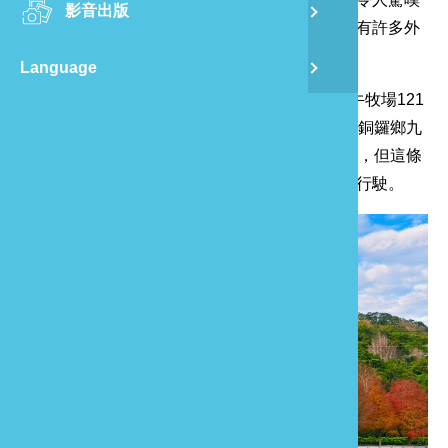
影音出版
舊
的美景，吸引來往民眾駐足欣賞，每逢例假日還有許多外
地遊客聞名前來拍照打卡。
Language
半
外地民眾若要前往賞景，可從通霄鎮台1線往飛牛牧場121
縣道，再轉苗38鄉道挑鹽古道方向進入；或是從銅鑼鄉九
山
華山大興善寺往銅鑼苗38鄉道挑鹽古道方向進入，但這條
路徑下坡路段路幅較狹小且彎道多，要小心會車行駛。
龍