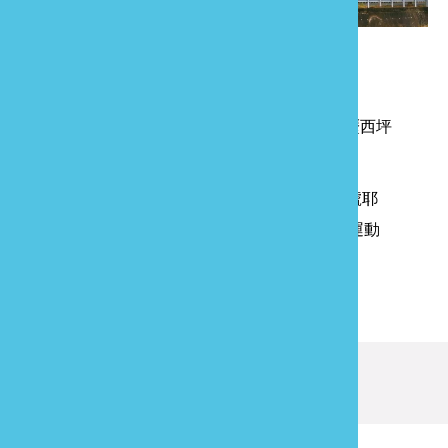
(資料來源：聯合新聞網)
上一則
春遊新選項 探索苗栗金牌農村壢西坪
與黃金小鎮
下一則
苗栗耶誕城一連四天演唱會 24號耶
誕夜壓軸場人潮爆棚 超過萬人同時齊聚竹南運動
公園共度平安夜
回列表
發現資訊有錯誤嗎？歡迎來當
報馬仔