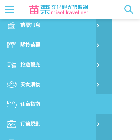
最新消息
苗栗印象
在地景點
客家佳餚
交通資訊
苗栗玩透
正體中文
苗栗訊息
PO
陳媽媽民宿
特別企劃
縣長的話
主題推薦
美食熱搜
台灣好行(
旅遊出版
English
關於苗栗
火
RSS
國際雙慢
節慶活動
客家好等
旅遊服務
照片集錦
日本語
旅遊觀光
濱
觀光吉祥
景點快搜
苗栗金選
借問站
苗栗影音
位於苗栗縣的民宿
美食購物
烏
苗栗慢魚
採果指南
即時影像
相關資訊
住宿指南
銅
電話：
886-37-834200
行前規劃
黃
地址：
苗栗縣三灣鄉內灣村1鄰二灣8號