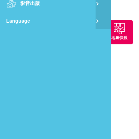
影音出版
舊
旅遊地圖
Language
半
周邊景點
周邊餐廳
周邊住宿
地圖快搜
山
龍