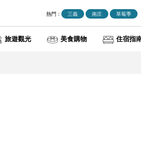
:::
熱門：
三義
南庄
草莓季
旅遊觀光
美食購物
住宿指