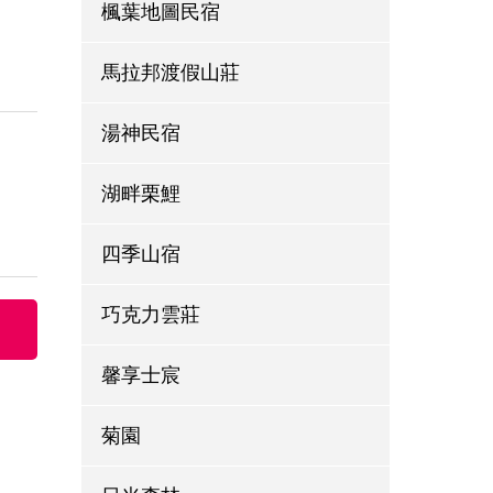
楓葉地圖民宿
馬拉邦渡假山莊
湯神民宿
湖畔栗鯉
四季山宿
巧克力雲莊
馨享士宸
菊園