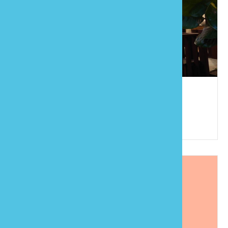
響水客棧
886-923-124902
苗栗縣公館鄉開礦村13鄰開礦193號