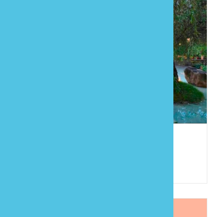
石風民宿
886-37-993366
苗栗縣大湖鄉富興村6鄰水尾5-10號