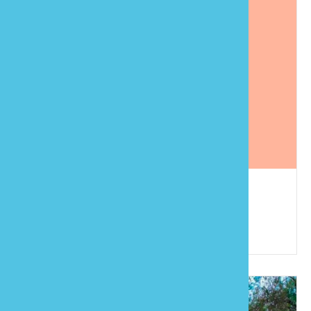
富錸民宿
886-910-097610
苗栗縣大湖鄉東興村7鄰上湖99號