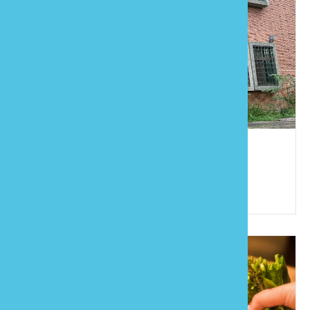
馨享士宸
886-37-951177
苗栗縣大湖鄉新開村16鄰10份11-1號