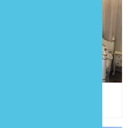
御花苑民宿
886-965-211668
苗栗縣大湖鄉義和村11鄰和興22之8號