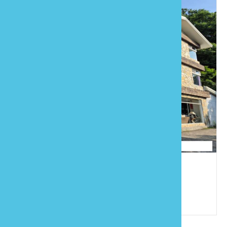
慈夢柔民宿
886-37-990099
苗栗縣大湖鄉富興村9鄰八寮灣1-10號