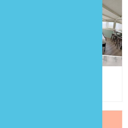
石門客棧
886-37-951129
苗栗縣大湖鄉栗林村16鄰竹橋20號