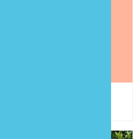
福人居
886-37-996089
苗栗縣大湖鄉大南村6鄰大南勢32-1號