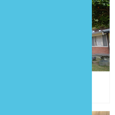
愛山居民宿
886-37-951787
苗栗縣大湖鄉栗林村13鄰內雙坑5-1號