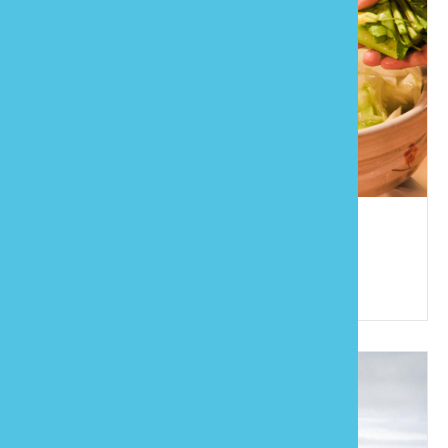
四季山宿
886-37-996719
苗栗縣大湖鄉東興村5鄰上湖85之5號