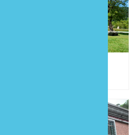
巧克力雲莊
886-37-996916
苗栗縣大湖鄉富興村4鄰水尾坪82號