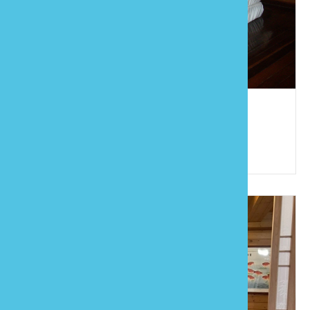
我的花園
886-37-229157
苗栗縣公館鄉館南村24鄰館南293-2號