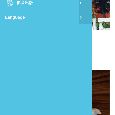
影音出版
舊
Language
半
山
衝到山上去放空民宿
886-37-230565
龍
苗栗縣公館鄉福星村7鄰福星227之3號