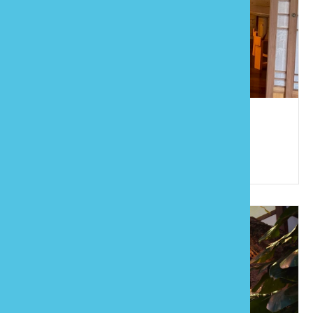
兆陽樓
886-37-236798
苗栗縣公館鄉福德村4鄰福德36-13號