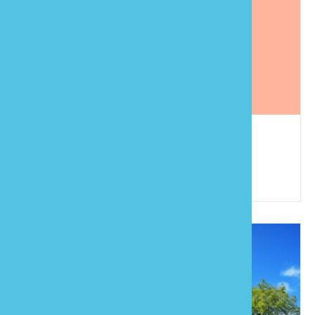
和風民宿
886-37-233498
苗栗縣公館鄉仁安村6鄰仁安100之17號