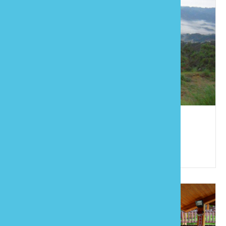
馬拉邦渡假山莊
886-37-996889
苗栗縣大湖鄉東興村12鄰上湖87號