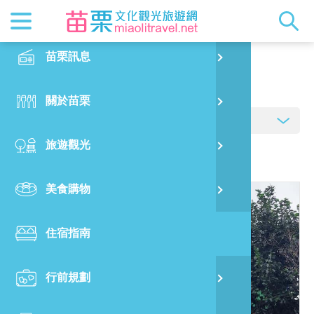
最新消息
苗栗印象
在地景點
客家佳餚
交通資訊
苗栗玩透
正體中文
苗栗訊息
PO
住宿指南
特別企劃
縣長的話
主題推薦
美食熱搜
台灣好行(
旅遊出版
English
關於苗栗
火
RSS
國際雙慢
節慶活動
客家好等
旅遊服務
照片集錦
日本語
旅遊觀光
濱
觀光吉祥
景點快搜
苗栗金選
借問站
苗栗影音
資料來源:
臺灣旅宿網
美食購物
烏
苗栗慢魚
採果指南
即時影像
住宿指南
銅
行前規劃
黃