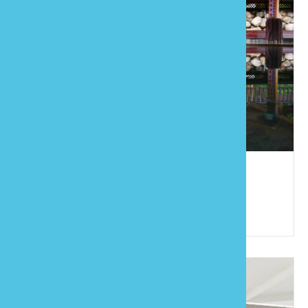
湯神民宿
886-37-991948
苗栗縣大湖鄉大寮村12鄰大窩1-10號