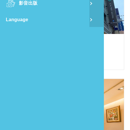
影音出版
舊
Language
半
山
采莓行館
886-37-993133
龍
苗栗縣大湖鄉大湖村中山路37號