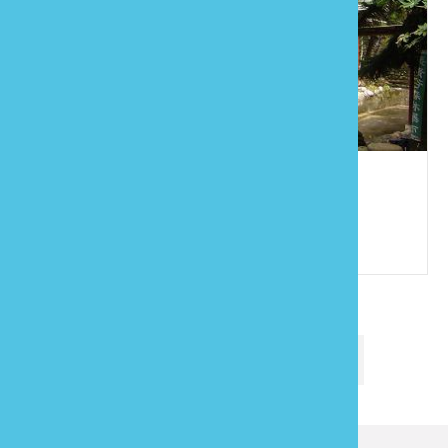
長青谷
886-4-25893329
苗栗縣卓蘭鎮上新里15鄰食水坑78號
第一頁
最末頁