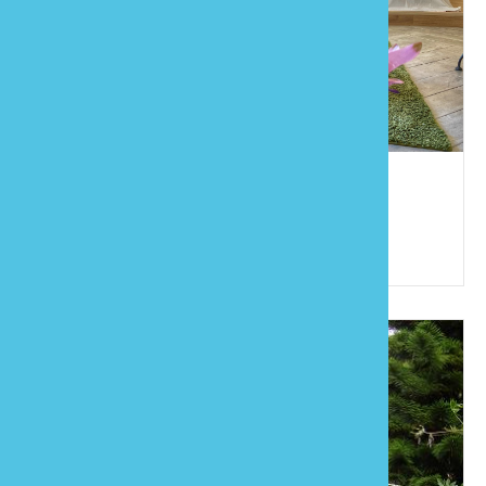
花露民宿
886-4-25898565
苗栗縣卓蘭鎮西坪里4鄰西坪43-3號