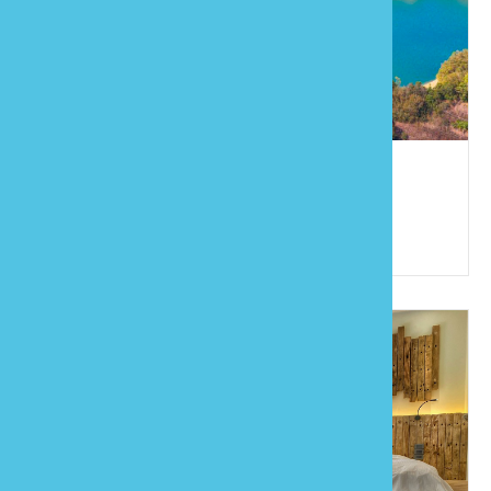
雲也山莊
886-4-25892829
苗栗縣卓蘭鎮西坪里10鄰西坪122之6號