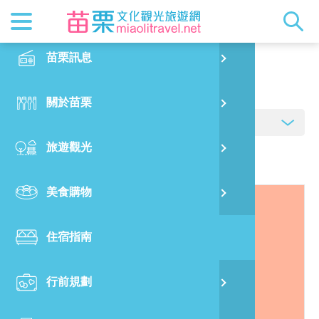
最新消息
苗栗印象
在地景點
客家佳餚
交通資訊
苗栗玩透
正體中文
苗栗訊息
PO
住宿指南
特別企劃
縣長的話
主題推薦
美食熱搜
台灣好行(
旅遊出版
English
關於苗栗
火
RSS
國際雙慢
節慶活動
客家好等
旅遊服務
照片集錦
日本語
旅遊觀光
濱
觀光吉祥
景點快搜
苗栗金選
借問站
苗栗影音
資料來源:
臺灣旅宿網
美食購物
烏
苗栗慢魚
採果指南
即時影像
住宿指南
銅
行前規劃
黃