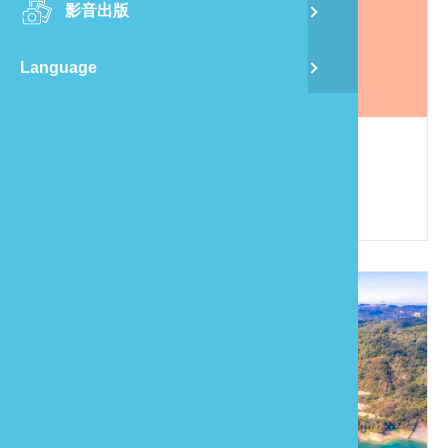
影音出版
舊
Language
半
山
自然風情民宿
886-4-25896666
龍
苗栗縣卓蘭鎮西坪里12鄰西坪134之7號