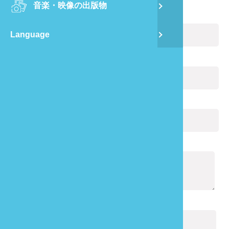
音楽・映像の出版物
龍
お名前:
(必ず記入)
Language
蔺
Eメール:
(必ず記入)
飛
あなたの電話番号:
通
通知の内容:
(必ず記入)
キャプチャ:
(必ず記入)