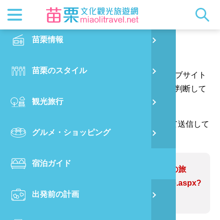
最新ニュ
苗栗概要
観光地ガ
客家美食
交通情報
苗栗散策
正體中文
苗栗情報
PO
ご意見はこちらへ
都市漫遊
おすすめ
グルメ検
ビジター
出版物
English
苗栗のスタイル
烏
あなたの質問や提案をありがとう、そしてウェブサイト
マスコッ
イベント
客家のお
サービス
写真の展
日本語
の情報をより完璧にするためにあなたの提案を判断して
観光旅行
銅
ウェブサイトの情報を修正します。
クイック
果物狩り
苗栗オー
（*が付いている欄には、確認コードを入力して送信して
グルメ・ショッピング
苗
ください。ありがとうございます。）
宿泊ガイド
旧
問題のあるWebサイト:木彫・農村の旅
https://www.miaolitravel.net/Article.aspx?
出発前の計画
喜
sNo=03002478