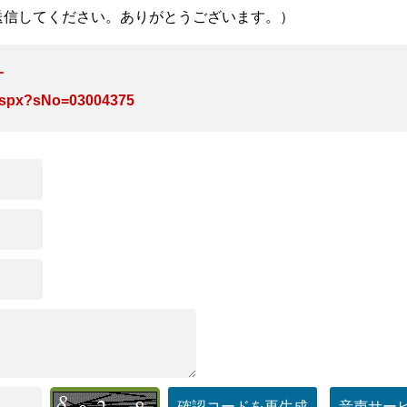
送信してください。ありがとうございます。）
オ
e.aspx?sNo=03004375
確認コードを再生成
音声サー