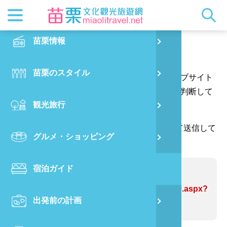
最新ニュ
苗栗概要
観光地ガ
客家美食
交通情報
苗栗散策
正體中文
苗栗情報
PO
ご意見はこちらへ
都市漫遊
おすすめ
グルメ検
ビジター
出版物
English
苗栗のスタイル
烏
あなたの質問や提案をありがとう、そしてウェブサイト
マスコッ
イベント
客家のお
サービス
写真の展
日本語
の情報をより完璧にするためにあなたの提案を判断して
観光旅行
銅
ウェブサイトの情報を修正します。
クイック
果物狩り
苗栗オー
（*が付いている欄には、確認コードを入力して送信して
グルメ・ショッピング
苗
ください。ありがとうございます。）
宿泊ガイド
旧
問題のあるWebサイト:蔺草文化馆
https://www.miaolitravel.net/Article.aspx?
出発前の計画
喜
sNo=04004497