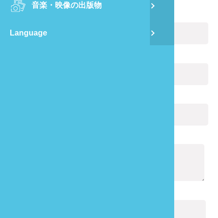
音楽・映像の出版物
龍
お名前:
(必ず記入)
Language
蔺
Eメール:
(必ず記入)
飛
あなたの電話番号:
通
通知の内容:
(必ず記入)
キャプチャ:
(必ず記入)