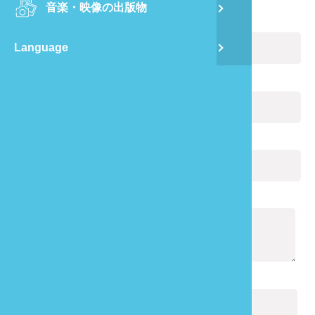
音楽・映像の出版物
龍
お名前:
(必ず記入)
Language
蔺
Eメール:
(必ず記入)
飛
あなたの電話番号:
通
通知の内容:
(必ず記入)
キャプチャ:
(必ず記入)