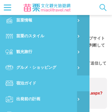
最新ニュ
苗栗概要
観光地ガ
客家美食
交通情報
苗栗散策
正體中文
苗栗情報
PO
ご意見はこちらへ
都市漫遊
おすすめ
グルメ検
ビジター
出版物
English
苗栗のスタイル
烏
あなたの質問や提案をありがとう、そしてウェブサイト
マスコッ
イベント
客家のお
サービス
写真の展
日本語
の情報をより完璧にするためにあなたの提案を判断して
観光旅行
銅
ウェブサイトの情報を修正します。
クイック
果物狩り
苗栗オー
（*が付いている欄には、確認コードを入力して送信して
グルメ・ショッピング
苗
ください。ありがとうございます。）
宿泊ガイド
旧
問題のあるWebサイト:大湖酒荘
https://www.miaolitravel.net/Article.aspx?
出発前の計画
喜
sNo=04004551