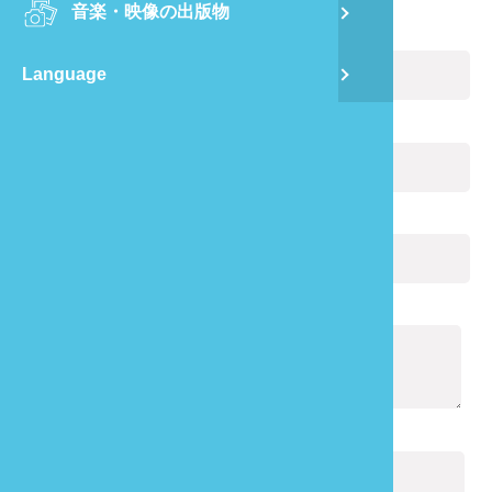
音楽・映像の出版物
龍
お名前:
(必ず記入)
Language
蔺
Eメール:
(必ず記入)
飛
あなたの電話番号:
通
通知の内容:
(必ず記入)
キャプチャ:
(必ず記入)