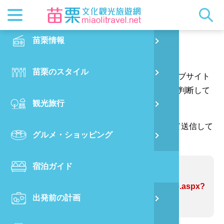
最新ニュ
苗栗概要
観光地ガ
客家美食
交通情報
苗栗散策
正體中文
苗栗情報
PO
ご意見はこちらへ
都市漫遊
おすすめ
グルメ検
ビジター
出版物
English
苗栗のスタイル
烏
あなたの質問や提案をありがとう、そしてウェブサイト
マスコッ
イベント
客家のお
サービス
写真の展
日本語
の情報をより完璧にするためにあなたの提案を判断して
観光旅行
銅
ウェブサイトの情報を修正します。
クイック
果物狩り
苗栗オー
（*が付いている欄には、確認コードを入力して送信して
グルメ・ショッピング
苗
ください。ありがとうございます。）
宿泊ガイド
旧
問題のあるWebサイト:泰安温泉
https://www.miaolitravel.net/Article.aspx?
出発前の計画
喜
sNo=04004622