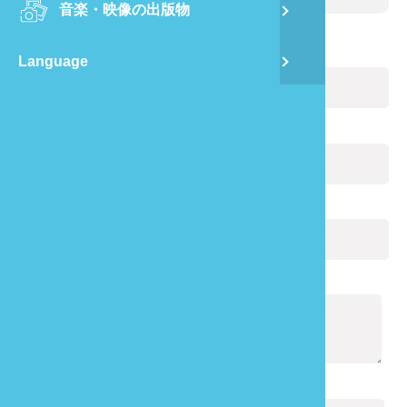
音楽・映像の出版物
龍
お名前:
(必ず記入)
Language
蔺
飛
Eメール:
(必ず記入)
通
あなたの電話番号:
通知の内容:
(必ず記入)
キャプチャ:
(必ず記入)