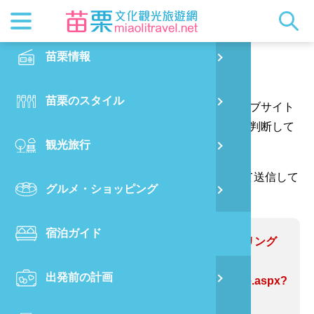
最新ニュ
苗栗概要
観光地ガ
客家美食
交通情報
苗栗散策
正體中文
苗栗情報
PO
ご意見はこちらへ
都市漫遊
おすすめ
グルメ検
ビジター
出版物
English
苗栗のスタイル
烏
あなたの質問や提案をありがとう、そしてウェブサイト
マスコッ
イベント
客家のお
サービス
写真の展
日本語
の情報をより完璧にするためにあなたの提案を判断して
観光旅行
銅
ウェブサイトの情報を修正します。
クイック
果物狩り
苗栗オー
（*が付いている欄には、確認コードを入力して送信して
グルメ・ショッピング
苗
ください。ありがとうございます。）
宿泊ガイド
旧
問題のあるWebサイト:銅鑼サイクリング
道路
出発前の計画
喜
https://www.miaolitravel.net/Article.aspx?
sNo=04004644