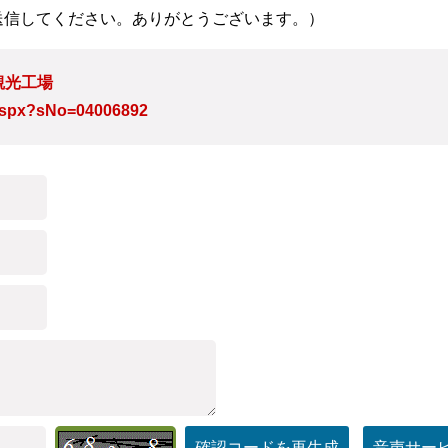
送信してください。ありがとうございます。）
観光工場
e.aspx?sNo=04006892
確認コードを再生成
音声サー