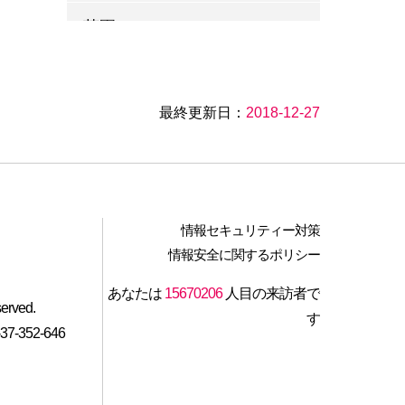
菊園
日光の森
最終更新日：
2018-12-27
登陸天王星
いちごホテル
雲荘スペースコードホームス
情報セキュリティー対策
テイ
情報安全に関するポリシー
あなたは
15670206
人目の来訪者で
メ─プルリ─フの 地圖
served.
す
-352-646
湖畔花時間
勻淨湖民宿