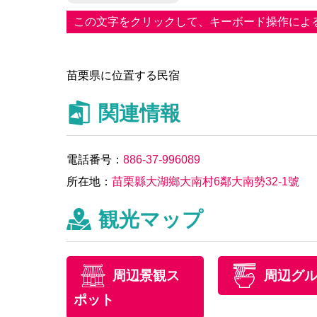
この文字をクリックして、キーボード操作によ
苗栗県に位置する民宿
関連情報
電話番号：
886-37-996089
所在地：
苗栗縣大湖鄉大南村6鄰大南勢32-1號
観光マップ
周辺景観ス
周辺グ
ポット