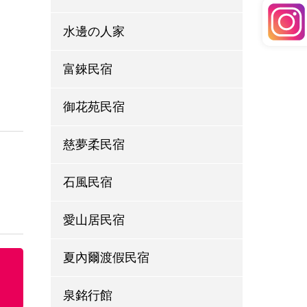
水邊の人家
富錸民宿
御花苑民宿
慈夢柔民宿
石風民宿
愛山居民宿
夏內爾渡假民宿
泉銘行館