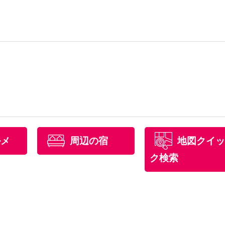
ルメ
周辺の宿
地図クイッ
ク検索