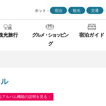
:::
ホット：
宿泊
観光
交通
観光旅行
グルメ・ショッピン
宿泊ガイド
グ
テル
るアルバム機能の説明を見る：