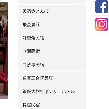
民宿赤とんぼ
飛螢農莊
好望角民宿
欣園民宿
白沙墩民宿
通霄三合院農庒
銀座大旅社ギンザ ホテル
長屋民宿