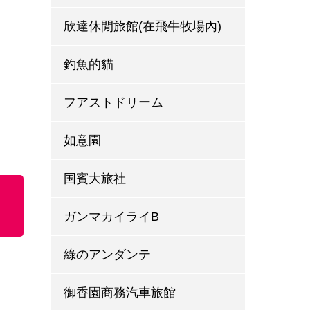
欣達休閒旅館(在飛牛牧場內)
釣魚的貓
フアストドリーム
如意園
国賓大旅社
ガンマカイライB
綠のアンダンテ
御香園商務汽車旅館