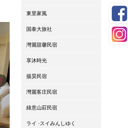
東里家風
国泰大旅社
灣麗甜馨民宿
享沐時光
揚昊民宿
灣麗客庄民宿
綠意山莊民宿
ライ ·スイみんしゆく