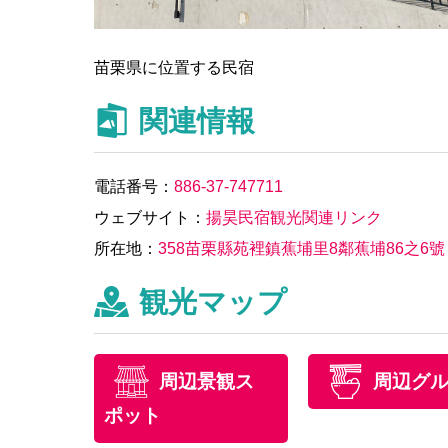
苗栗県に位置する民宿
関連情報
電話番号：
886-37-747711
ウェブサイト：
揚昊民宿観光関連リンク
所在地：
358苗栗縣苑裡鎮蕉埔里8鄰蕉埔86之6號
観光マップ
周辺景観ス
周辺グ
ポット