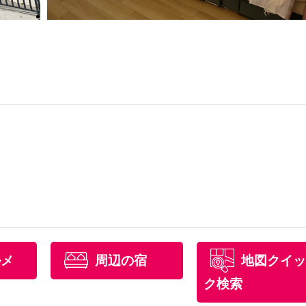
ルメ
周辺の宿
地図クイッ
ク検索