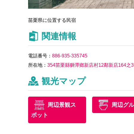
苗栗県に位置する民宿
関連情報
電話番号：
886-935-335745
所在地：
354苗栗縣獅潭鄉新店村12鄰新店164之
観光マップ
周辺景観ス
周辺グ
ポット