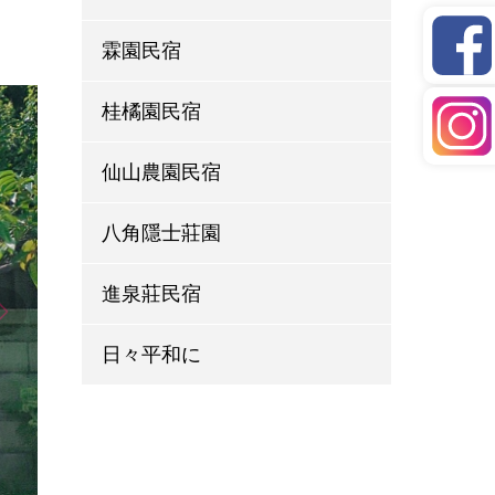
霖園民宿
桂橘園民宿
仙山農園民宿
八角隱士莊園
進泉莊民宿
日々平和に