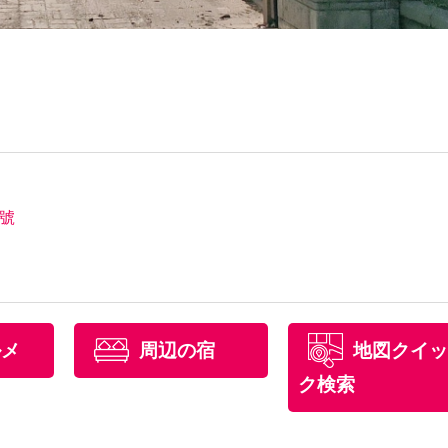
3號
ルメ
周辺の宿
地図クイッ
ク検索