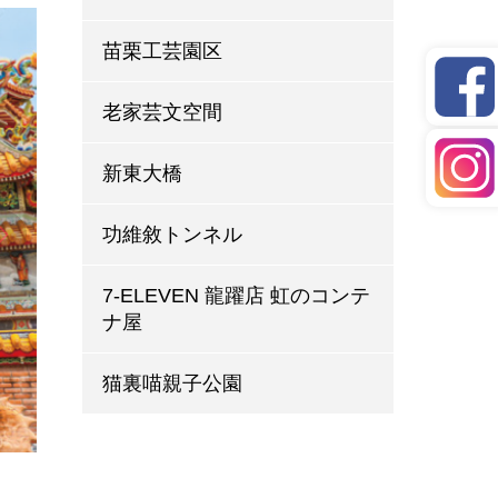
苗栗工芸園区
老家芸文空間
新東大橋
功維敘トンネル
7-ELEVEN 龍躍店 虹のコンテ
ナ屋
猫裏喵親子公園