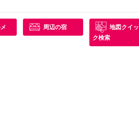
ルメ
周辺の宿
地図クイッ
ク検索