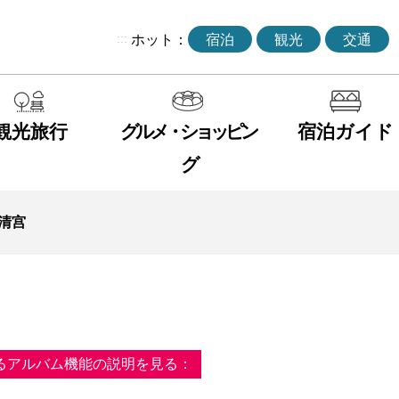
:::
ホット：
宿泊
観光
交通
観光旅行
グルメ・ショッピン
宿泊ガイド
グ
清宫
るアルバム機能の説明を見る：