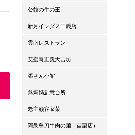
公館の牛の王
新月インダス三義店
雲南レストラン
艾蜜奇正義大吉坊
張さん小館
呉媽媽創意台所
老主顧客家菜
阿呆鳥刀牛肉の麺（苗栗店）