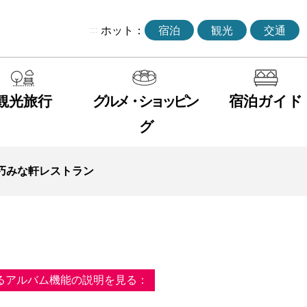
:::
ホット：
宿泊
観光
交通
観光旅行
グルメ・ショッピン
宿泊ガイド
グ
巧みな軒レストラン
るアルバム機能の説明を見る：