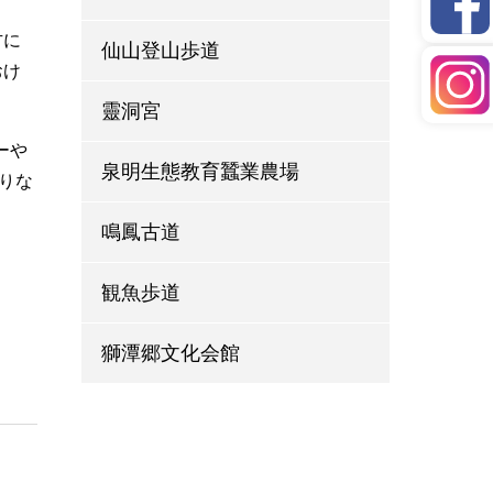
方に
仙山登山歩道
おけ
靈洞宮
ーや
泉明生態教育蠶業農場
りな
鳴鳳古道
観魚歩道
獅潭郷文化会館