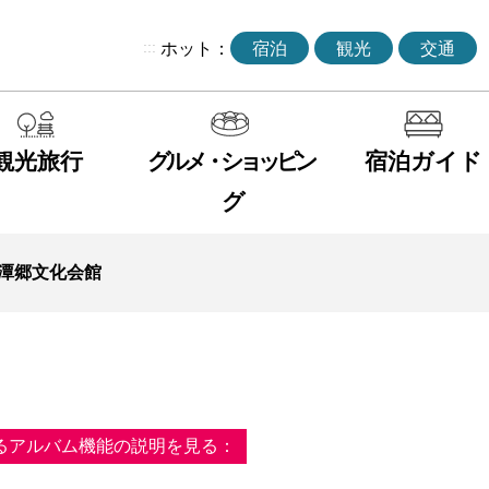
:::
ホット：
宿泊
観光
交通
観光旅行
グルメ・ショッピン
宿泊ガイド
グ
潭郷文化会館
るアルバム機能の説明を見る：