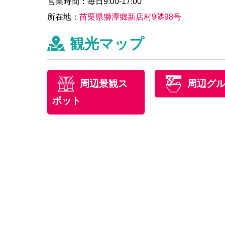
営業時間：毎日9:00-17:00
所在地：
苗栗県獅潭鄉新店村9隣98号
観光マップ
周辺景観ス
周辺グ
ポット