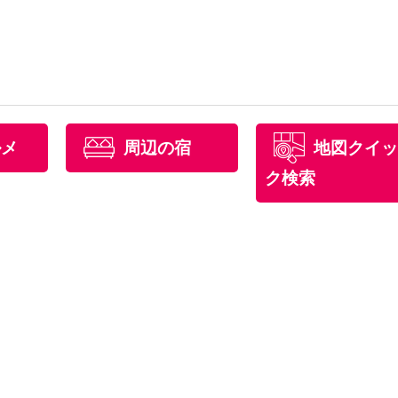
ルメ
周辺の宿
地図クイッ
ク検索