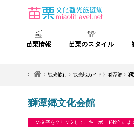
苗栗情報
苗栗のスタイル
:::
観光旅行
観光地ガイド
獅潭郷
獅
獅潭郷文化会館
この文字をクリックして、キーボード操作によ