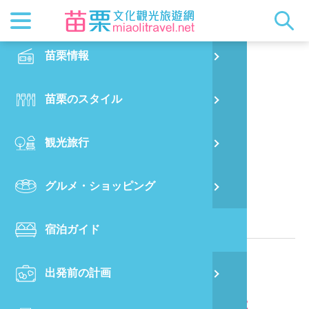
最新ニュ
苗栗概要
観光地ガ
客家美食
交通情報
苗栗散策
正體中文
苗栗情報
PO
左岸LED庭園
都市漫遊
おすすめ
グルメ検
ビジター
出版物
English
苗栗のスタイル
烏
マスコッ
イベント
客家のお
サービス
写真の展
日本語
観光旅行
銅
クイック
果物狩り
苗栗オー
苗栗県に位置する民宿
グルメ・ショッピング
苗
関連情報
宿泊ガイド
旧
電話番号：
886-37-821997
出発前の計画
喜
ウェブサイト：
左岸LED庭園観光関連リンク
所在地：
苗栗縣南庄鄉東河村1鄰東興新邨176號