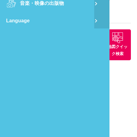
音楽・映像の出版物
龍
観光マップ
Language
蔺
飛
周辺景観ス
周辺グルメ
周辺の宿
地図クイッ
ポット
ク検索
通