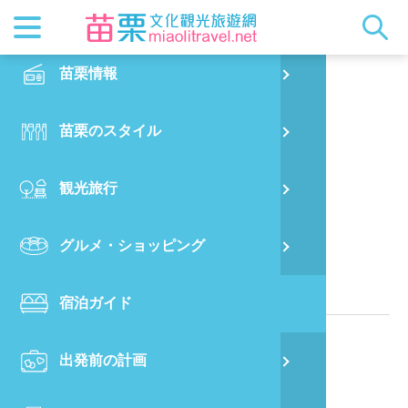
最新ニュ
苗栗概要
観光地ガ
客家美食
交通情報
苗栗散策
正體中文
苗栗情報
PO
アーテイストフアーム
都市漫遊
おすすめ
グルメ検
ビジター
出版物
English
苗栗のスタイル
烏
マスコッ
イベント
客家のお
サービス
写真の展
日本語
観光旅行
銅
クイック
果物狩り
苗栗オー
苗栗県に位置する民宿
グルメ・ショッピング
苗
関連情報
宿泊ガイド
旧
電話番号：
886-917-165563
出発前の計画
喜
所在地：
苗栗縣西湖鄉高埔村2鄰大窩10之11號