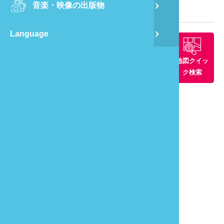
音楽・映像の出版物
龍
観光マップ
Language
蔺
周辺景観ス
周辺グルメ
周辺の宿
地図クイッ
飛
ポット
ク検索
通