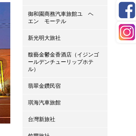
御和園商務汽車旅館ユ ヘ
エン モーテル
新光明大旅社
馥藝金鬱金香酒店（イジンゴ
ールデンチューリップホテ
ル）
翡翠金鑽民宿
琪海汽車旅館
台灣新旅社
竹豐旅社