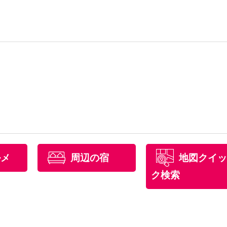
ルメ
周辺の宿
地図クイッ
ク検索