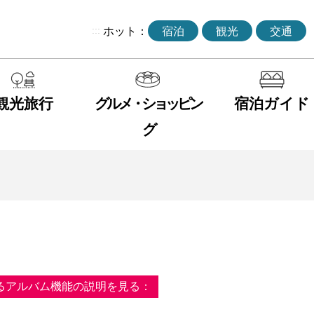
:::
ホット：
宿泊
観光
交通
観光旅行
グルメ・ショッピン
宿泊ガイド
グ
るアルバム機能の説明を見る：