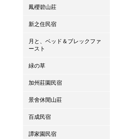
鳳櫻碧山莊
新之住民宿
月と、ベッド＆ブレックファ
ースト
緑の草
加州莊園民宿
景舍休閒山莊
百成民宿
譚家園民宿