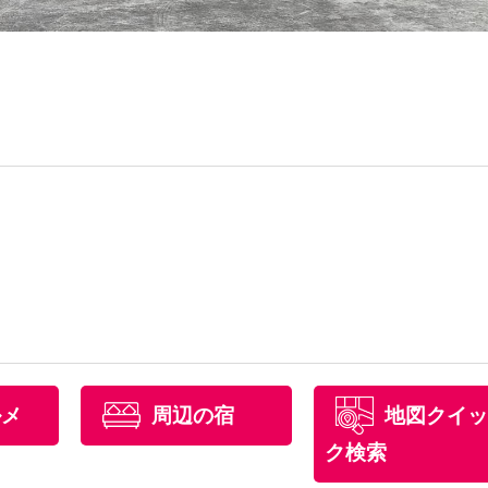
ルメ
周辺の宿
地図クイッ
ク検索