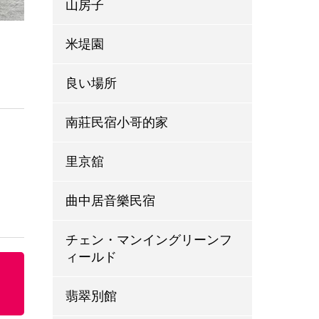
山房子
米堤園
良い場所
南莊民宿小哥的家
里京舘
曲中居音樂民宿
チェン・マンイングリーンフ
ィールド
翡翠別館