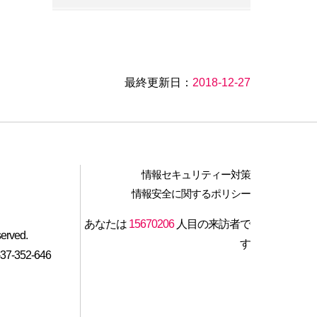
八卦力民宿
萱草森林鄉村民宿
最終更新日：
2018-12-27
左岸LED庭園
福美青鳥山莊
情報セキュリティー対策
桂築林の花や木のある庭の民
情報安全に関するポリシー
宿
あなたは
15670206
人目の来訪者で
served.
問樵山居
す
-352-646
新百香民宿
21スギの 林の別莊