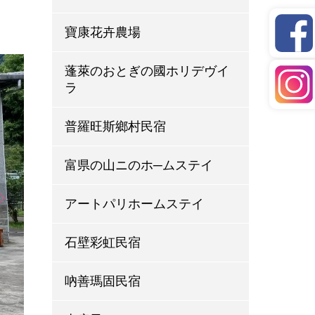
寶康花卉農場
蓬萊のおとぎの國ホリデヴイ
ラ
普羅旺斯鄉村民宿
富県の山ニのホ─ムステイ
アートパリホームステイ
石壁彩虹民宿
吶善瑪固民宿