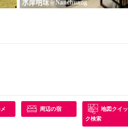
ルメ
周辺の宿
地図クイッ
ク検索