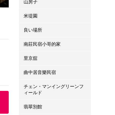
山房子
米堤園
良い場所
南莊民宿小哥的家
里京舘
曲中居音樂民宿
チェン・マンイングリーンフ
ィールド
翡翠別館