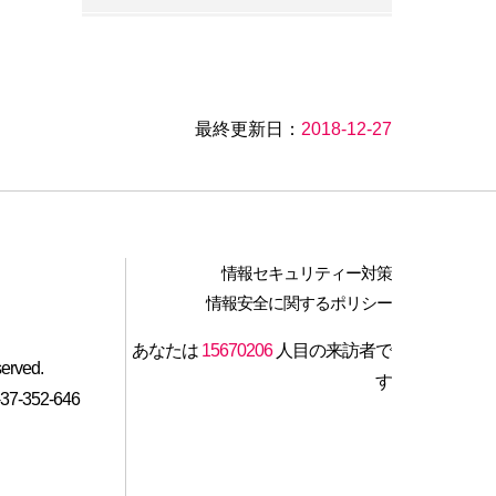
八卦力民宿
萱草森林鄉村民宿
最終更新日：
2018-12-27
左岸LED庭園
福美青鳥山莊
情報セキュリティー対策
桂築林の花や木のある庭の民
情報安全に関するポリシー
宿
あなたは
15670206
人目の来訪者で
served.
問樵山居
す
-352-646
新百香民宿
21スギの 林の別莊