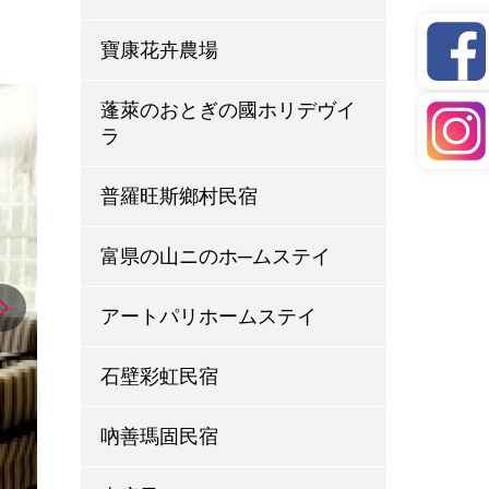
寶康花卉農場
蓬萊のおとぎの國ホリデヴイ
ラ
普羅旺斯鄉村民宿
富県の山ニのホ─ムステイ
アートパリホームステイ
石壁彩虹民宿
吶善瑪固民宿