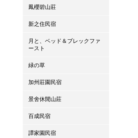
鳳櫻碧山莊
新之住民宿
月と、ベッド＆ブレックファ
ースト
緑の草
加州莊園民宿
景舍休閒山莊
百成民宿
譚家園民宿