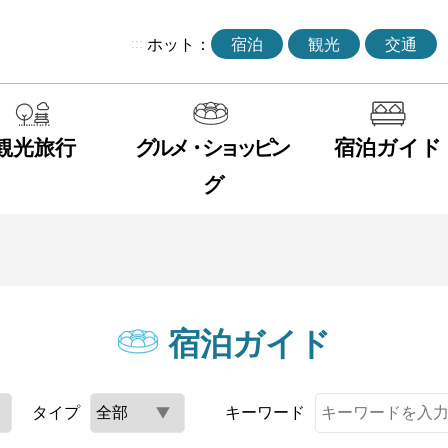
:::
ホット：
宿泊
観光
交通
観光旅行
グルメ・ショッピン
宿泊ガイド
グ
宿泊ガイド
タイプ
キーワード