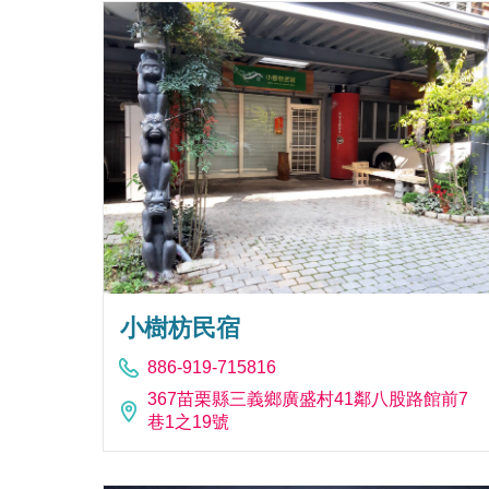
小樹枋民宿
886-919-715816
367苗栗縣三義鄉廣盛村41鄰八股路館前7
巷1之19號