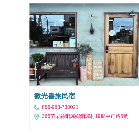
微光書旅民宿
886-988-730021
366苗栗縣銅鑼鄉銅鑼村19鄰中正路5號