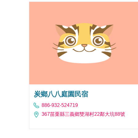
炭鄉八八庭園民宿
886-932-524719
367苗栗縣三義鄉雙湖村22鄰大坑88號