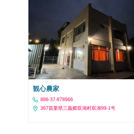
観心農家
886-37-878966
367苗栗県三義郷双湖村双湖99-1号