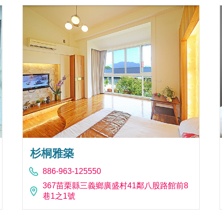
杉桐雅築
886-963-125550
367苗栗縣三義鄉廣盛村41鄰八股路館前8
巷1之1號