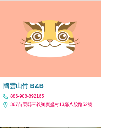
國雲山竹 B&B
886-988-892165
367苗栗縣三義鄉廣盛村13鄰八股路52號