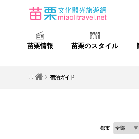
苗栗情報
苗栗のスタイル
:::
宿泊ガイド
都市