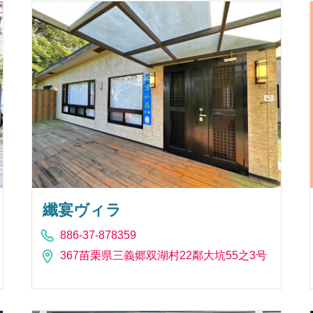
纖宴ヴィラ
886-37-878359
367苗栗県三義郷双湖村22鄰大坑55之3号