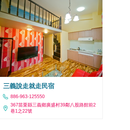
三義說走就走民宿
886-963-125550
367苗栗縣三義鄉廣盛村39鄰八股路館前2
巷1之22號