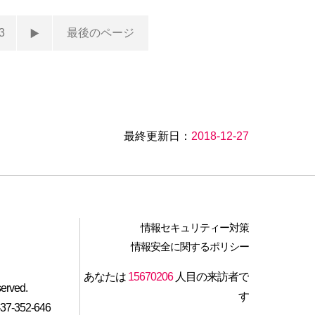
3
最後のページ
最終更新日：
2018-12-27
情報セキュリティー対策
情報安全に関するポリシー
あなたは
15670206
人目の来訪者で
served.
す
-352-646