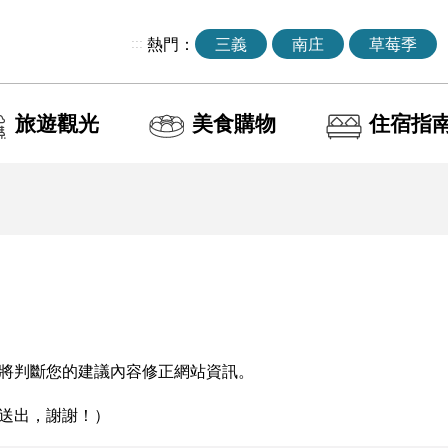
:::
熱門：
三義
南庄
草莓季
旅遊觀光
美食購物
住宿指
將判斷您的建議內容修正網站資訊。
送出，謝謝！）