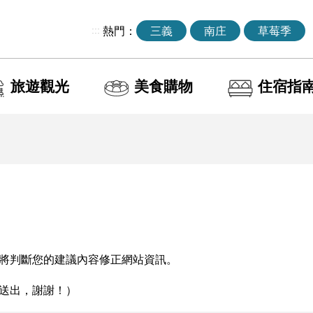
:::
熱門：
三義
南庄
草莓季
旅遊觀光
美食購物
住宿指
將判斷您的建議內容修正網站資訊。
送出，謝謝！）