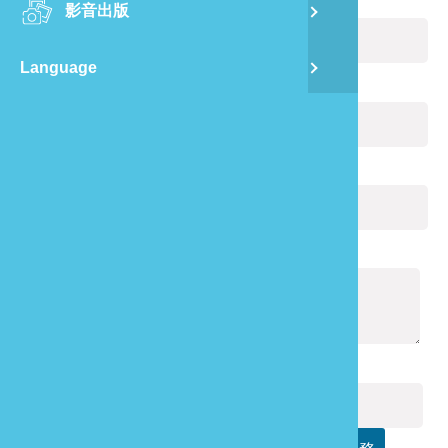
您的姓名：
(必填)
影音出版
舊
Language
半
電子郵件：
(必填)
山
您的電話：
龍
通報內容：
(必填)
驗證碼：
(必填)