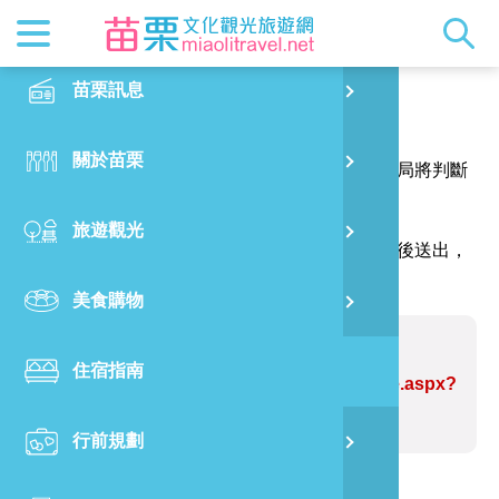
最新消息
苗栗印象
在地景點
客家佳餚
交通資訊
苗栗玩透
正體中文
苗栗訊息
PO
報馬仔
特別企劃
縣長的話
主題推薦
美食熱搜
台灣好行(
旅遊出版
English
關於苗栗
火
感謝您的問題與指教，讓網站資訊更臻完善，本局將判斷
RSS
國際雙慢
節慶活動
客家好等
旅遊服務
照片集錦
日本語
您的建議內容修正網站資訊。
旅遊觀光
濱
（註明＊號的欄位請務必填寫，並請輸入驗證碼後送出，
觀光吉祥
景點快搜
苗栗金選
借問站
苗栗影音
謝謝！）
美食購物
烏
苗栗慢魚
採果指南
即時影像
問題網站：大山車站
住宿指南
銅
https://www.miaolitravel.net/Article.aspx?
sNo=04004448
行前規劃
黃