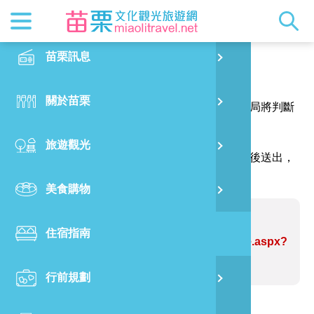
最新消息
苗栗印象
在地景點
客家佳餚
交通資訊
苗栗玩透
正體中文
苗栗訊息
PO
報馬仔
特別企劃
縣長的話
主題推薦
美食熱搜
台灣好行(
旅遊出版
English
關於苗栗
火
感謝您的問題與指教，讓網站資訊更臻完善，本局將判斷
RSS
國際雙慢
節慶活動
客家好等
旅遊服務
照片集錦
日本語
您的建議內容修正網站資訊。
旅遊觀光
濱
（註明＊號的欄位請務必填寫，並請輸入驗證碼後送出，
觀光吉祥
景點快搜
苗栗金選
借問站
苗栗影音
謝謝！）
美食購物
烏
苗栗慢魚
採果指南
即時影像
問題網站：水美木雕街
住宿指南
銅
https://www.miaolitravel.net/Article.aspx?
sNo=04004510
行前規劃
黃