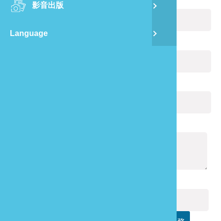
您的姓名：
(必填)
影音出版
舊
Language
半
電子郵件：
(必填)
山
您的電話：
龍
通報內容：
(必填)
驗證碼：
(必填)