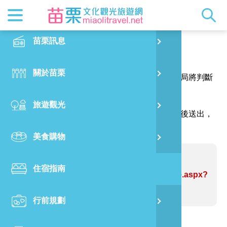
最新消息
苗栗印象
在地景點
客家佳餚
交通資訊
苗栗玩透
正體中文
苗栗訊息
PO
報馬仔
特別企劃
縣長的話
主題推薦
美食熱搜
台灣好行(
旅遊出版
English
關於苗栗
火
感謝您的問題與指教，讓網站資訊更臻完善，本局將判斷
RSS
國際雙慢
節慶活動
客家好等
旅遊服務
照片集錦
日本語
您的建議內容修正網站資訊。
旅遊觀光
濱
（註明＊號的欄位請務必填寫，並請輸入驗證碼後送出，
觀光吉祥
景點快搜
苗栗金選
借問站
苗栗影音
謝謝！）
美食購物
烏
苗栗慢魚
採果指南
即時影像
問題網站：錦水溫泉飯店
住宿指南
銅
https://www.miaolitravel.net/Article.aspx?
sNo=04004705
行前規劃
黃