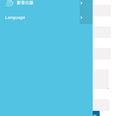
您的姓名：
(必填)
影音出版
舊
Language
半
電子郵件：
(必填)
山
您的電話：
龍
通報內容：
(必填)
驗證碼：
(必填)