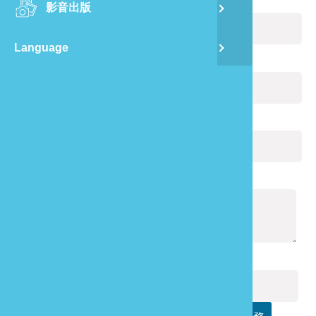
您的姓名：
(必填)
影音出版
舊
Language
半
電子郵件：
(必填)
山
您的電話：
龍
通報內容：
(必填)
驗證碼：
(必填)