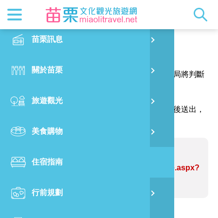
最新消息
苗栗印象
在地景點
客家佳餚
交通資訊
苗栗玩透
正體中文
苗栗訊息
PO
報馬仔
特別企劃
縣長的話
主題推薦
美食熱搜
台灣好行(
旅遊出版
English
關於苗栗
火
感謝您的問題與指教，讓網站資訊更臻完善，本局將判斷
RSS
國際雙慢
節慶活動
客家好等
旅遊服務
照片集錦
日本語
您的建議內容修正網站資訊。
旅遊觀光
濱
（註明＊號的欄位請務必填寫，並請輸入驗證碼後送出，
觀光吉祥
景點快搜
苗栗金選
借問站
苗栗影音
謝謝！）
美食購物
烏
苗栗慢魚
採果指南
即時影像
問題網站：巧克力雲莊
住宿指南
銅
https://www.miaolitravel.net/Article.aspx?
sNo=04007182
行前規劃
黃