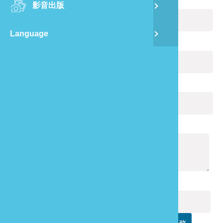
您的姓名：
(必填)
影音出版
舊
Language
半
電子郵件：
(必填)
山
您的電話：
龍
通報內容：
(必填)
驗證碼：
(必填)