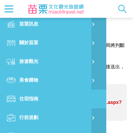
最新消息
苗栗印象
在地景點
客家佳餚
交通資訊
苗栗玩透
正體中文
苗栗訊息
PO
報馬仔
特別企劃
縣長的話
主題推薦
美食熱搜
台灣好行(
旅遊出版
English
關於苗栗
火
感謝您的問題與指教，讓網站資訊更臻完善，本局將判斷
RSS
國際雙慢
節慶活動
客家好等
旅遊服務
照片集錦
日本語
您的建議內容修正網站資訊。
旅遊觀光
濱
（註明＊號的欄位請務必填寫，並請輸入驗證碼後送出，
觀光吉祥
景點快搜
苗栗金選
借問站
苗栗影音
謝謝！）
美食購物
烏
苗栗慢魚
採果指南
即時影像
問題網站：愛心公路
住宿指南
銅
https://www.miaolitravel.net/Article.aspx?
sNo=04007197
行前規劃
黃