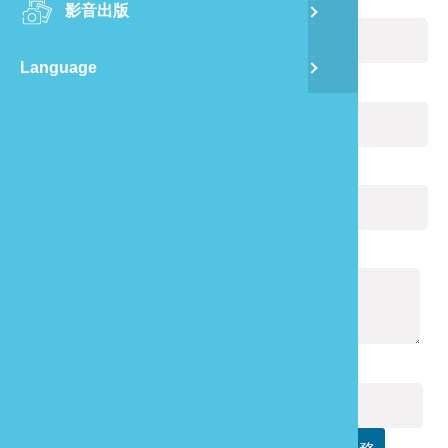
您的姓名：
(必填)
影音出版
舊
Language
半
電子郵件：
(必填)
山
您的電話：
龍
通報內容：
(必填)
驗證碼：
(必填)