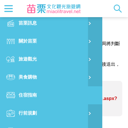
最新消息
苗栗印象
在地景點
客家佳餚
交通資訊
苗栗玩透
正體中文
苗栗訊息
PO
報馬仔
特別企劃
縣長的話
主題推薦
美食熱搜
台灣好行(
旅遊出版
English
關於苗栗
火
感謝您的問題與指教，讓網站資訊更臻完善，本局將判斷
RSS
國際雙慢
節慶活動
客家好等
旅遊服務
照片集錦
日本語
您的建議內容修正網站資訊。
旅遊觀光
濱
（註明＊號的欄位請務必填寫，並請輸入驗證碼後送出，
觀光吉祥
景點快搜
苗栗金選
借問站
苗栗影音
謝謝！）
美食購物
烏
苗栗慢魚
採果指南
即時影像
問題網站：四十二份坪步道
住宿指南
銅
https://www.miaolitravel.net/Article.aspx?
sNo=04007243
行前規劃
黃