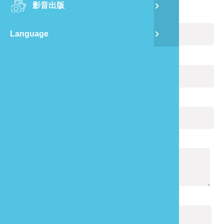
影音出版
舊
您的姓名：
(必填)
Language
半
電子郵件：
(必填)
山
您的電話：
龍
通報內容：
(必填)
驗證碼：
(必填)