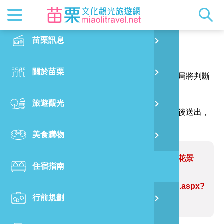
最新消息
苗栗印象
在地景點
客家佳餚
交通資訊
苗栗玩透
正體中文
苗栗訊息
PO
報馬仔
特別企劃
縣長的話
主題推薦
美食熱搜
台灣好行(
旅遊出版
English
關於苗栗
火
感謝您的問題與指教，讓網站資訊更臻完善，本局將判斷
RSS
國際雙慢
節慶活動
客家好等
旅遊服務
照片集錦
日本語
您的建議內容修正網站資訊。
旅遊觀光
濱
（註明＊號的欄位請務必填寫，並請輸入驗證碼後送出，
觀光吉祥
景點快搜
苗栗金選
借問站
苗栗影音
謝謝！）
美食購物
烏
苗栗慢魚
採果指南
即時影像
問題網站：苗栗佛門淨地裡的神祕櫻花景
住宿指南
銅
點 運氣好還有機會看雲海
https://www.miaolitravel.net/Article.aspx?
行前規劃
黃
sNo=04007315