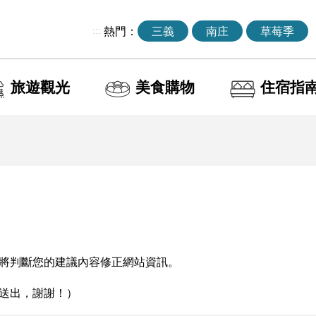
:::
熱門：
三義
南庄
草莓季
旅遊觀光
美食購物
住宿指
將判斷您的建議內容修正網站資訊。
送出，謝謝！）