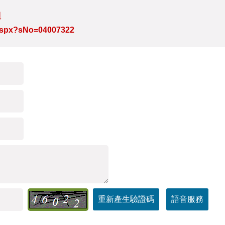
週
e.aspx?sNo=04007322
重新產生驗證碼
語音服務