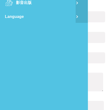
影音出版
舊
您的姓名：
(必填)
Language
半
電子郵件：
(必填)
山
您的電話：
龍
通報內容：
(必填)
驗證碼：
(必填)