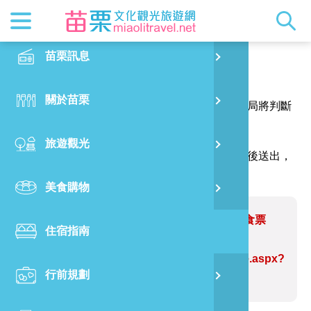
最新消息
苗栗印象
在地景點
客家佳餚
交通資訊
苗栗玩透
正體中文
苗栗訊息
PO
報馬仔
特別企劃
縣長的話
主題推薦
美食熱搜
台灣好行(
旅遊出版
English
關於苗栗
火
感謝您的問題與指教，讓網站資訊更臻完善，本局將判斷
RSS
國際雙慢
節慶活動
客家好等
旅遊服務
照片集錦
日本語
您的建議內容修正網站資訊。
旅遊觀光
濱
（註明＊號的欄位請務必填寫，並請輸入驗證碼後送出，
觀光吉祥
景點快搜
苗栗金選
借問站
苗栗影音
謝謝！）
美食購物
烏
苗栗慢魚
採果指南
即時影像
問題網站：苗栗玩透透─英才夜市美食票
住宿指南
銅
選！
https://www.miaolitravel.net/Article.aspx?
行前規劃
黃
sNo=04007369