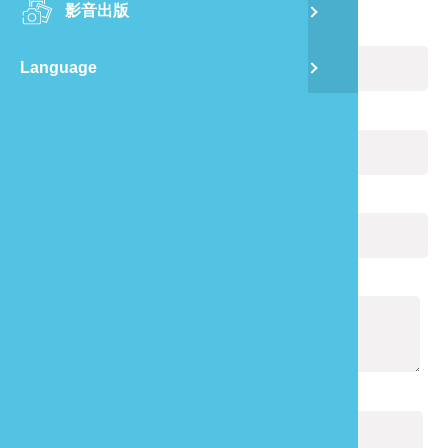
影音出版
舊
您的姓名：
(必填)
Language
半
電子郵件：
(必填)
山
您的電話：
龍
通報內容：
(必填)
驗證碼：
(必填)