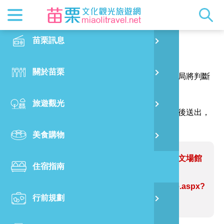
最新消息
苗栗印象
在地景點
客家佳餚
交通資訊
苗栗玩透
正體中文
苗栗訊息
PO
報馬仔
特別企劃
縣長的話
主題推薦
美食熱搜
台灣好行(
旅遊出版
English
關於苗栗
火
感謝您的問題與指教，讓網站資訊更臻完善，本局將判斷
RSS
國際雙慢
節慶活動
客家好等
旅遊服務
照片集錦
日本語
您的建議內容修正網站資訊。
旅遊觀光
濱
（註明＊號的欄位請務必填寫，並請輸入驗證碼後送出，
觀光吉祥
景點快搜
苗栗金選
借問站
苗栗影音
謝謝！）
美食購物
烏
苗栗慢魚
採果指南
即時影像
問題網站：苗栗縣政府文化觀光局藝文場館
住宿指南
銅
【閉館公告】
https://www.miaolitravel.net/Article.aspx?
行前規劃
黃
sNo=04007710