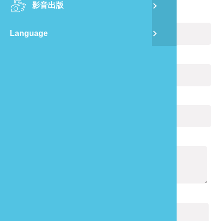
影音出版
舊
您的姓名：
(必填)
Language
半
電子郵件：
(必填)
山
您的電話：
龍
通報內容：
(必填)
驗證碼：
(必填)