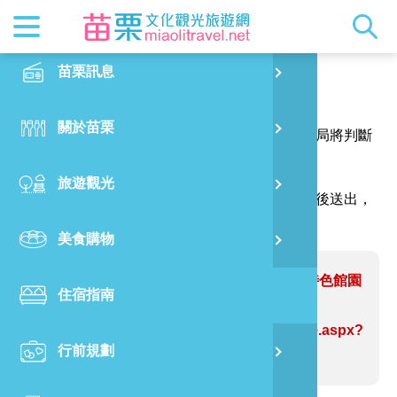
最新消息
苗栗印象
在地景點
客家佳餚
交通資訊
苗栗玩透
正體中文
苗栗訊息
PO
報馬仔
特別企劃
縣長的話
主題推薦
美食熱搜
台灣好行(
旅遊出版
English
關於苗栗
火
感謝您的問題與指教，讓網站資訊更臻完善，本局將判斷
RSS
國際雙慢
節慶活動
客家好等
旅遊服務
照片集錦
日本語
您的建議內容修正網站資訊。
旅遊觀光
濱
（註明＊號的欄位請務必填寫，並請輸入驗證碼後送出，
觀光吉祥
景點快搜
苗栗金選
借問站
苗栗影音
謝謝！）
美食購物
烏
苗栗慢魚
採果指南
即時影像
問題網站：三級警戒期間 縣府整備特色館園
住宿指南
銅
區環境 營造打卡亮點
https://www.miaolitravel.net/Article.aspx?
行前規劃
黃
sNo=04007737