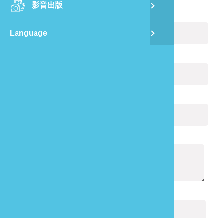
影音出版
舊
您的姓名：
(必填)
Language
半
電子郵件：
(必填)
山
您的電話：
龍
通報內容：
(必填)
驗證碼：
(必填)