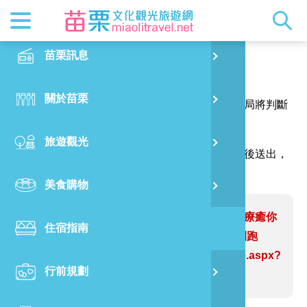
最新消息
苗栗印象
在地景點
客家佳餚
交通資訊
苗栗玩透
正體中文
苗栗訊息
PO
報馬仔
特別企劃
縣長的話
主題推薦
美食熱搜
台灣好行(
旅遊出版
English
關於苗栗
火
感謝您的問題與指教，讓網站資訊更臻完善，本局將判斷
RSS
國際雙慢
節慶活動
客家好等
旅遊服務
照片集錦
日本語
您的建議內容修正網站資訊。
旅遊觀光
濱
（註明＊號的欄位請務必填寫，並請輸入驗證碼後送出，
觀光吉祥
景點快搜
苗栗金選
借問站
苗栗影音
謝謝！）
美食購物
烏
苗栗慢魚
採果指南
即時影像
問題網站：沉浸式木雕展覽刻劃社會療癒你
住宿指南
銅
我 臺灣國際木雕裝置藝術大展三義開跑
https://www.miaolitravel.net/Article.aspx?
行前規劃
黃
sNo=04007746