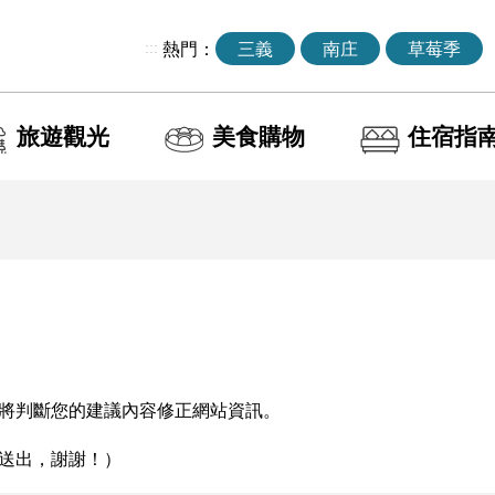
:::
熱門：
三義
南庄
草莓季
旅遊觀光
美食購物
住宿指
將判斷您的建議內容修正網站資訊。
送出，謝謝！）