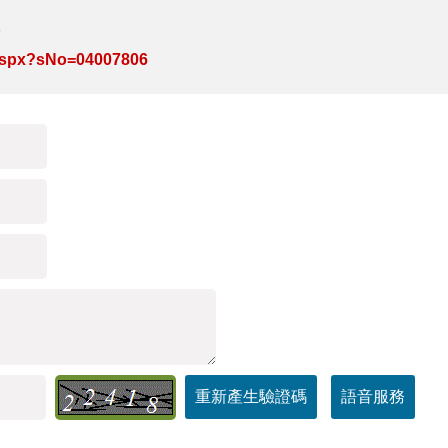
場
e.aspx?sNo=04007806
重新產生驗證碼
語音服務